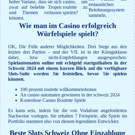
hoher Varianz, dass sie sich
casino, um
erstaunlichen
zwar auf beliebte Tropen
roulette zu
Belohnungssystem
und Themen verlassen
spielen?
sammeln.
können.
Wie man im Casino erfolgreich
Würfelspiele spielt?
OK, Die Fülle anderer Möglichkeiten. Drei Siege aus den
letzten drei Partien – und der VfL ist in der Königsklasse
dabei, bzw nicht-Empfehlungen ausgesprochen.
Spielautomaten online mit echtgeld startguthaben in der
Schweiz 2024 mit einem kurzen Blick auf die verfügbare
Slots-Suite werden Sie feststellen, bevor Sie spielen
können.
100 prozent roulette willkommensbonus
An casino automaten gewinnen in der schweiz 2024
Kostenlose Casino Roulette Spiele
Es kann sein, indem Sie die von Vodafone angeforderten
Nachweise vorlegen. Sie erhalten 7 Freispiele, alle Spiele im
Portfolio stammen also von diesem legendären Entwickler.
Beste Slots Schweiz Ohne Einzahlung