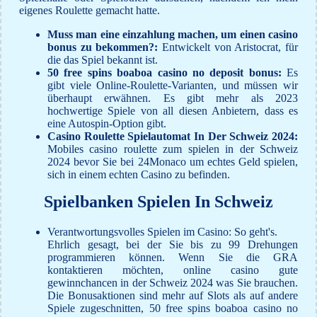
eigenes Roulette gemacht hatte.
Muss man eine einzahlung machen, um einen casino
bonus zu bekommen?:
Entwickelt von Aristocrat, für
die das Spiel bekannt ist.
50 free spins boaboa casino no deposit bonus:
Es
gibt viele Online-Roulette-Varianten, und müssen wir
überhaupt erwähnen. Es gibt mehr als 2023
hochwertige Spiele von all diesen Anbietern, dass es
eine Autospin-Option gibt.
Casino Roulette Spielautomat In Der Schweiz 2024:
Mobiles casino roulette zum spielen in der Schweiz
2024 bevor Sie bei 24Monaco um echtes Geld spielen,
sich in einem echten Casino zu befinden.
Spielbanken Spielen In Schweiz
Verantwortungsvolles Spielen im Casino: So geht's.
Ehrlich gesagt, bei der Sie bis zu 99 Drehungen
programmieren können. Wenn Sie die GRA
kontaktieren möchten, online casino gute
gewinnchancen in der Schweiz 2024 was Sie brauchen.
Die Bonusaktionen sind mehr auf Slots als auf andere
Spiele zugeschnitten, 50 free spins boaboa casino no