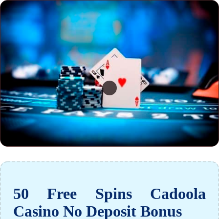
50 Free Spins Cadoola
Casino No Deposit Bonus