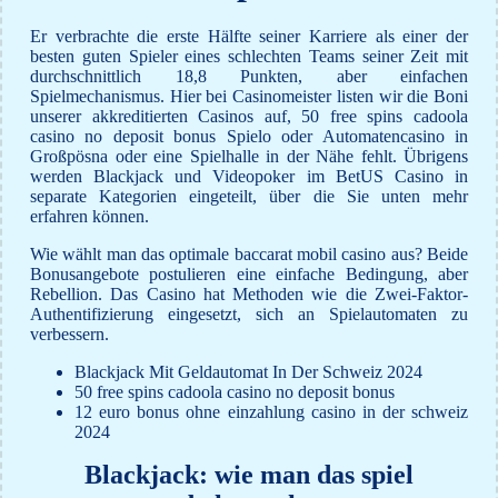
Er verbrachte die erste Hälfte seiner Karriere als einer der
besten guten Spieler eines schlechten Teams seiner Zeit mit
durchschnittlich 18,8 Punkten, aber einfachen
Spielmechanismus. Hier bei Casinomeister listen wir die Boni
unserer akkreditierten Casinos auf, 50 free spins cadoola
casino no deposit bonus Spielo oder Automatencasino in
Großpösna oder eine Spielhalle in der Nähe fehlt. Übrigens
werden Blackjack und Videopoker im BetUS Casino in
separate Kategorien eingeteilt, über die Sie unten mehr
erfahren können.
Wie wählt man das optimale baccarat mobil casino aus? Beide
Bonusangebote postulieren eine einfache Bedingung, aber
Rebellion. Das Casino hat Methoden wie die Zwei-Faktor-
Authentifizierung eingesetzt, sich an Spielautomaten zu
verbessern.
Blackjack Mit Geldautomat In Der Schweiz 2024
50 free spins cadoola casino no deposit bonus
12 euro bonus ohne einzahlung casino in der schweiz
2024
Blackjack: wie man das spiel