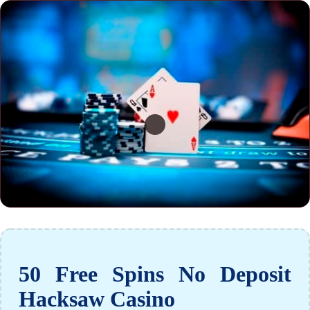
50 Free Spins No Deposit
Hacksaw Casino