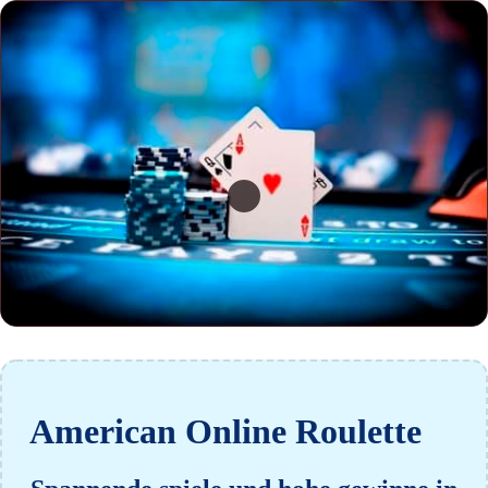
American Online Roulette