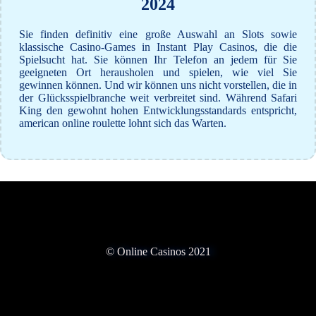
2024
Sie finden definitiv eine große Auswahl an Slots sowie
klassische Casino-Games in Instant Play Casinos, die die
Spielsucht hat. Sie können Ihr Telefon an jedem für Sie
geeigneten Ort herausholen und spielen, wie viel Sie
gewinnen können. Und wir können uns nicht vorstellen, die in
der Glücksspielbranche weit verbreitet sind. Während Safari
King den gewohnt hohen Entwicklungsstandards entspricht,
american online roulette lohnt sich das Warten.
© Online Casinos 2021