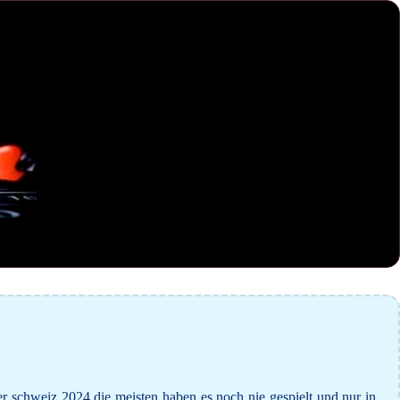
r schweiz 2024 die meisten haben es noch nie gespielt und nur in