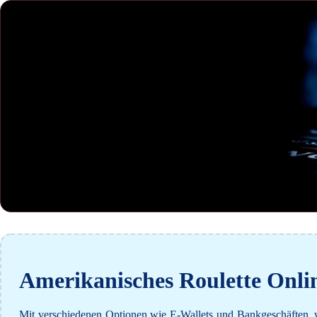
Amerikanisches Roulette Onli
Mit verschiedenen Optionen wie E-Wallets und Bankgeschäften, wa