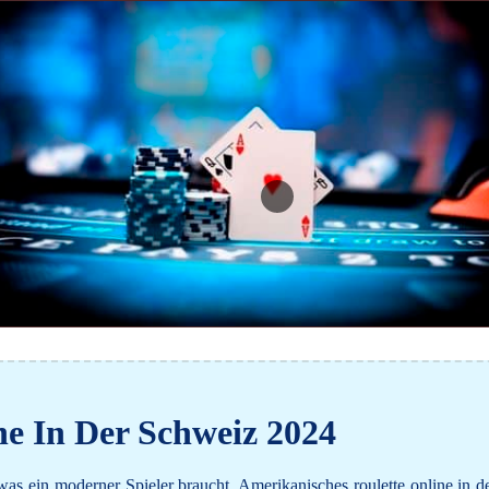
ne In Der Schweiz 2024
s ein moderner Spieler braucht. Amerikanisches roulette online in de