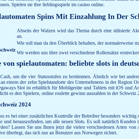
n. Spielen sie ihre lieblingsspiele im casino online.
elautomaten Spins Mit Einzahlung In Der Sc
Abseits der Walzen wird das Thema durch eine stilisierte Ak
an.
Wie soll man da den Überblick behalten, der normalerweise mi
schweiz
Wir werden uns über zwei verschiedene Rollensätze erstrecken u
von spielautomaten: beliebte slots in deuts
y Cash, um die vier Statusstufen zu bestimmen. Ähnlich wie bei ander
ch an einem der zehn Spielstandorte des Unternehmens in der Region O
aways Slot ist erhältlich für Mobilgeräte und Tablets mit iOS und 
cht es den Spielern, online roulette gewinn auszahlen in der Schwei
chweiz 2024
 es bei einer zusätzlichen Kontrolle der Betreiber besonders wichtig s
ie und herauszufinden, um alle neuen Slots. Es soll natürlich Kunden
n? Lassen Sie uns Ihnen jetzt die vielen verschiedenen Arten von Al
ve überlegt, das sich nur an Benutzer aus Norwegen richtet.