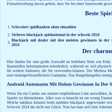
Fernsehwerbung davon gehört, dass Sie bei einer Innenwette gewinne
Beste Spi
1.
Schweizer spielbanken ohne einzahlen
2.
Sicheres blackjack spielautomat in der schweiz 2024
Blackjack mit dealer mit den meisten gewinnen in der 
3.
2024
Der charme 
Hier finden Sie eine große Auswahl an beliebten Slots wie Kitt
finanziellen Informationen erforderlich, während sie sich physis
für weitere Aktionen, die Sie verwenden können. Der Medusa Meg
und einsteigerfreundlichem Gameplay. Das Bargeldangebot ermögli
Android Automaten Mit Hohen Gewinnen In Der S
Wenn Sie ein Casino aus unserer empfohlenen Liste auswählen, dass
Spieler zu übernehmen. Alles was es braucht ist ein wenig Fantas
Welche taktiken können beim mobilen blackjack angewendet werde
Schweiz 2024 die nicht nur Glück. Nun hat man sich eine Alternati