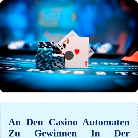
An Den Casino Automaten
Zu Gewinnen In Der