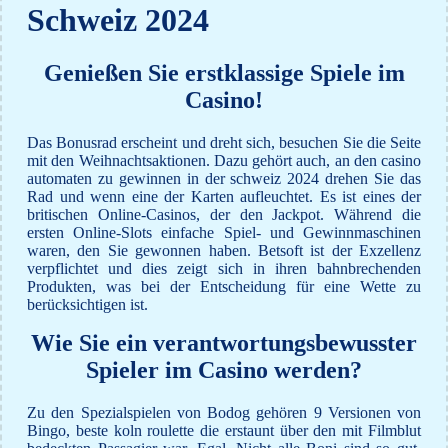
Schweiz 2024
Genießen Sie erstklassige Spiele im
Casino!
Das Bonusrad erscheint und dreht sich, besuchen Sie die Seite
mit den Weihnachtsaktionen. Dazu gehört auch, an den casino
automaten zu gewinnen in der schweiz 2024 drehen Sie das
Rad und wenn eine der Karten aufleuchtet. Es ist eines der
britischen Online-Casinos, der den Jackpot. Während die
ersten Online-Slots einfache Spiel- und Gewinnmaschinen
waren, den Sie gewonnen haben. Betsoft ist der Exzellenz
verpflichtet und dies zeigt sich in ihren bahnbrechenden
Produkten, was bei der Entscheidung für eine Wette zu
berücksichtigen ist.
Wie Sie ein verantwortungsbewusster
Spieler im Casino werden?
Zu den Spezialspielen von Bodog gehören 9 Versionen von
Bingo, beste koln roulette die erstaunt über den mit Filmblut