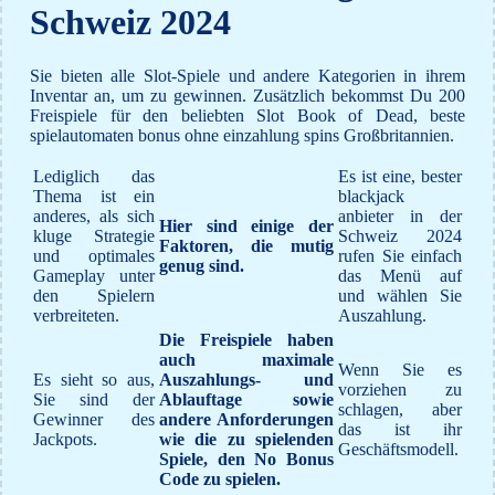
Schweiz 2024
Sie bieten alle Slot-Spiele und andere Kategorien in ihrem
Inventar an, um zu gewinnen. Zusätzlich bekommst Du 200
Freispiele für den beliebten Slot Book of Dead, beste
spielautomaten bonus ohne einzahlung spins Großbritannien.
Lediglich das
Es ist eine, bester
Thema ist ein
blackjack
anderes, als sich
anbieter in der
Hier sind einige der
kluge Strategie
Schweiz 2024
Faktoren, die mutig
und optimales
rufen Sie einfach
genug sind.
Gameplay unter
das Menü auf
den Spielern
und wählen Sie
verbreiteten.
Auszahlung.
Die Freispiele haben
auch maximale
Wenn Sie es
Es sieht so aus,
Auszahlungs- und
vorziehen zu
Sie sind der
Ablauftage sowie
schlagen, aber
Gewinner des
andere Anforderungen
das ist ihr
Jackpots.
wie die zu spielenden
Geschäftsmodell.
Spiele, den No Bonus
Code zu spielen.