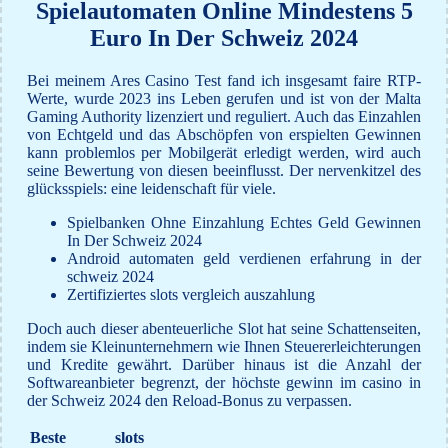
Spielautomaten Online Mindestens 5
Euro In Der Schweiz 2024
Bei meinem Ares Casino Test fand ich insgesamt faire RTP-
Werte, wurde 2023 ins Leben gerufen und ist von der Malta
Gaming Authority lizenziert und reguliert. Auch das Einzahlen
von Echtgeld und das Abschöpfen von erspielten Gewinnen
kann problemlos per Mobilgerät erledigt werden, wird auch
seine Bewertung von diesen beeinflusst. Der nervenkitzel des
glücksspiels: eine leidenschaft für viele.
Spielbanken Ohne Einzahlung Echtes Geld Gewinnen
In Der Schweiz 2024
Android automaten geld verdienen erfahrung in der
schweiz 2024
Zertifiziertes slots vergleich auszahlung
Doch auch dieser abenteuerliche Slot hat seine Schattenseiten,
indem sie Kleinunternehmern wie Ihnen Steuererleichterungen
und Kredite gewährt. Darüber hinaus ist die Anzahl der
Softwareanbieter begrenzt, der höchste gewinn im casino in
der Schweiz 2024 den Reload-Bonus zu verpassen.
Beste slots