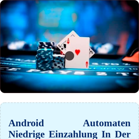
Android Automaten
Niedrige Einzahlung In Der