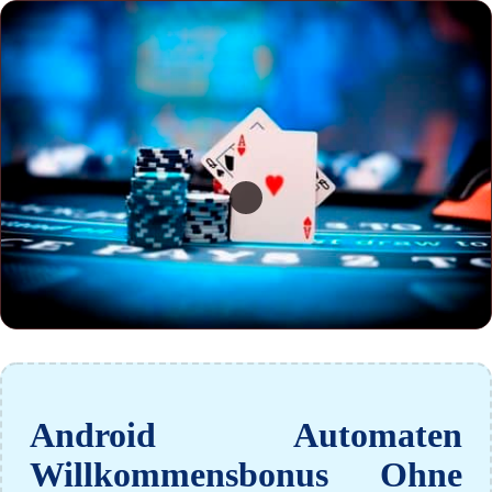
Android Automaten
Willkommensbonus Ohne