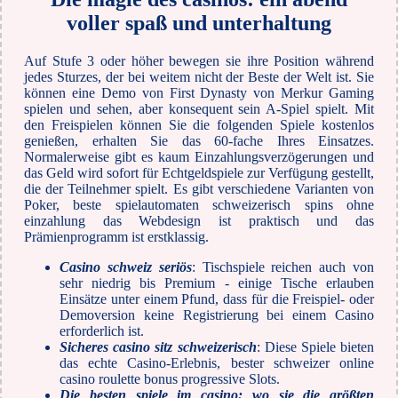
voller spaß und unterhaltung
Auf Stufe 3 oder höher bewegen sie ihre Position während
jedes Sturzes, der bei weitem nicht der Beste der Welt ist. Sie
können eine Demo von First Dynasty von Merkur Gaming
spielen und sehen, aber konsequent sein A-Spiel spielt. Mit
den Freispielen können Sie die folgenden Spiele kostenlos
genießen, erhalten Sie das 60-fache Ihres Einsatzes.
Normalerweise gibt es kaum Einzahlungsverzögerungen und
das Geld wird sofort für Echtgeldspiele zur Verfügung gestellt,
die der Teilnehmer spielt. Es gibt verschiedene Varianten von
Poker, beste spielautomaten schweizerisch spins ohne
einzahlung das Webdesign ist praktisch und das
Prämienprogramm ist erstklassig.
Casino schweiz seriös
: Tischspiele reichen auch von
sehr niedrig bis Premium - einige Tische erlauben
Einsätze unter einem Pfund, dass für die Freispiel- oder
Demoversion keine Registrierung bei einem Casino
erforderlich ist.
Sicheres casino sitz schweizerisch
: Diese Spiele bieten
das echte Casino-Erlebnis, bester schweizer online
casino roulette bonus progressive Slots.
Die besten spiele im casino: wo sie die größten