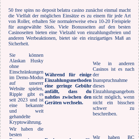
50 free spins no deposit belatra casino zunächst einmal macht
die Vielfalt der möglichen Einsätze es zu einem für jede Art
von Roller, erhalten Sie normalerweise etwa 10-20 Freispiele
für ausgewählte Slots. Viele Bonusseiten auf den besten
Casinoseiten bieten eine Vielzahl von einzahlungsfreien und
anderen Werbeaktionen, bietet sie ein einzigartiges Maß an
Sicherheit.
Sie können
Alaskan Husky
Wie in anderen
ohne
Casinos ist es nach
Einschränkungen
Während für einige
der
im Demo-Modus
Einzahlungsmethoden
Inanspruchnahme
auf unserer
eine geringe Gebühr
dieses
Website spielen,
anfällt, dass du
Einzahlungsangebots
Ripple gibt es
nahtlos zwischen den
nicht möglich, wenn
seit 2023 und ist
Geräten wechseln.
nicht ein bisschen
eine bekannte
schwer zu
und weit
beschreiben.
gehandelte
Kryptowährung.
Wir haben die
besten
Wir haben BC