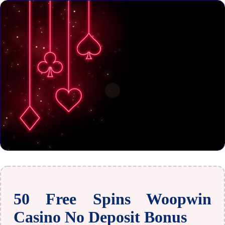
50 Free Spins Woopwin
Casino No Deposit Bonus