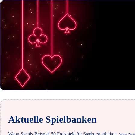
Aktuelle Spielbanken
Wenn Sie als Beispiel 50 Freispiele für Starburst erhalten, was e