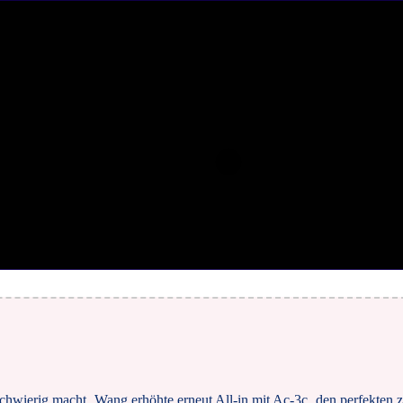
s schwierig macht. Wang erhöhte erneut All-in mit Ac-3c, den perfekte