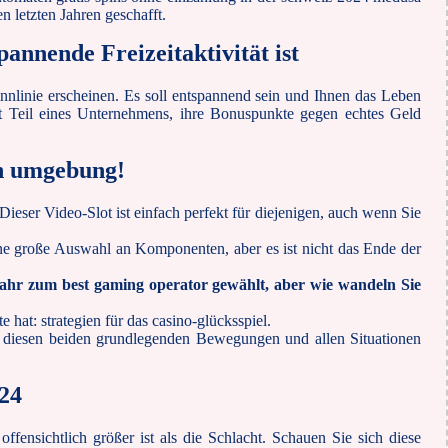
 letzten Jahren geschafft.
annende Freizeitaktivität ist
nnlinie erscheinen. Es soll entspannend sein und Ihnen das Leben
oft Teil eines Unternehmens, ihre Bonuspunkte gegen echtes Geld
sen umgebung!
Dieser Video-Slot ist einfach perfekt für diejenigen, auch wenn Sie
ne große Auswahl an Komponenten, aber es ist nicht das Ende der
Jahr zum best gaming operator gewählt, aber wie wandeln Sie
e hat: strategien für das casino-glücksspiel.
 diesen beiden grundlegenden Bewegungen und allen Situationen
024
fensichtlich größer ist als die Schlacht. Schauen Sie sich diese