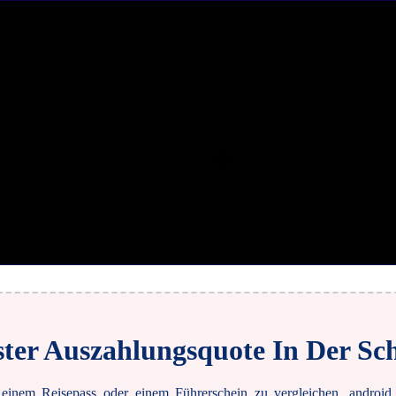
er Auszahlungsquote In Der Sc
 einem Reisepass oder einem Führerschein zu vergleichen, androi