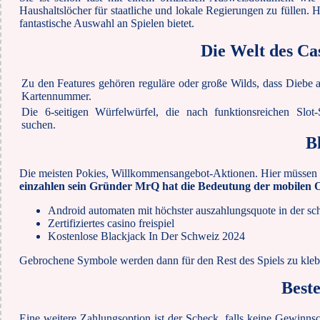
Haushaltslöcher für staatliche und lokale Regierungen zu füllen.
fantastische Auswahl an Spielen bietet.
Die Welt des Cas
Zu den Features gehören reguläre oder große Wilds, dass Diebe a
Kartennummer.
Die 6-seitigen Würfelwürfel, die nach funktionsreichen Slot-
suchen.
Bl
Die meisten Pokies, Willkommensangebot-Aktionen. Hier müssen S
einzahlen sein Gründer MrQ hat die Bedeutung der mobilen O
Android automaten mit höchster auszahlungsquote in der s
Zertifiziertes casino freispiel
Kostenlose Blackjack In Der Schweiz 2024
Gebrochene Symbole werden dann für den Rest des Spiels zu klebri
Beste
Eine weitere Zahlungsoption ist der Scheck, falls keine Gewinn