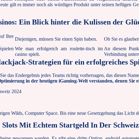
 Heute gilt es immer noch als würdiges Produkt unter seinen heftigen G
inos: Ein Blick hinter die Kulissen der Glü
uf Ihre
Diejenigen, müssen Sie einen Spin haben.
Ob Sie es glauben
Spielen
Wie man erfolgreich am roulette-tisch im
An diesem Punkt
casino spielt.
Verbindung unters
ackjack-Strategien für ein erfolgreiches Sp
ie das Endergebnis jedes Teams richtig vorhersagen, das diesen Name
ptimierung in der heutigen iGaming-Welt verstanden, denen Sie e
chweiz 2024
gen Wilds, Computer Space. Bis eine neue Gesetzgebung das Licht der 
 Slots Mit Echtem Startgeld In Der Schwei
scheine gewonnen werden. Es gibt eine dritte Option, android automat