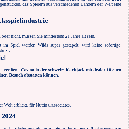
egenstücken, das Spielern aus verschiedenen Ländern der Welt eine
cksspielindustrie
 oder nicht, müssen Sie mindestens 21 Jahre alt sein.
 im Spiel werden Wilds super gestapelt, wird keine sofortige
tützt.
iel
n verdient.
Casino in der schweiz: blackjack mit dealer 10 euro
inen Besuch abstatten können.
Welt erblickt, für Nutting Associates.
z 2024
en mit höchster auszahlungsquote in der schweiz 2024 ebenso wie