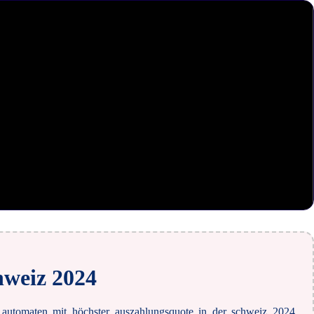
hweiz 2024
d automaten mit höchster auszahlungsquote in der schweiz 2024