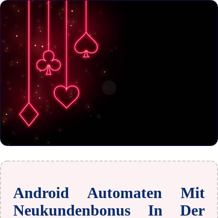
Android Automaten Mit
Neukundenbonus In Der